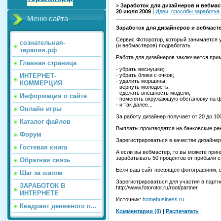
»
Заработок для дизайнеров и вебма
20 июля 2009
|
Идеи, способы заработка
Меню сайта
Заработок для дизайнеров и вебмаст
Сервис Фоторотор, который занимается
сознательная-
(и вебмастеров) подработать.
терапия.рф
Работа для дизайнеров заключается при
Главная страница
- убрать веснушки;
- убрать блики с очков;
ИНТЕРНЕТ-
- удалить морщины;
КОММЕРЦИЯ
- вернуть молодость;
- сделать внешность модели;
Информация о сайте
- поменять окружающую обстановку на ф
- и так далее...
Онлайн игры
За работу дизайнер получает от 20 до 1
Каталог файлов
Выплаты производятся на банковские ре
Форум
Зарегистрироваться в качестве дизайнера в
Гостевая книга
А если вы вебмастер, то вы можете прин
зарабатывать 50 процентов от прибыли с
Обратная связь
Если ваш сайт посвящен фотографиям, 
Шаг за шагом
Зарегистрироваться для участия в партн
ЗАРАБОТОК В
http://www.fotorotor.ru/root/partner
ИНТЕРНЕТЕ
Источник:
homebusiness.ru
Квадрант денежного п...
Комментарии (0)
|
Распечатать
|