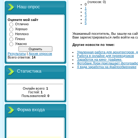
(голосов: 0)
0
Наш опрос
1
2
3
4
Оцените мой сайт
5
Отлично
Хорошо
Уважаемый посетитель, Вы зашли на сай
Неплохо
Вам зарегистрироваться либо войти на с
Плохо
Ужасно
Другие новости по теме:
Удаленная работа для архитекторов, ди
Результаты
|
Архив опросов
Работа в онлайне для переводчиков
Всего ответов:
14
Заработок на кино- трафике.
Фотобанк Лори приглашает фотографо
4 вида заработка на файлообменнике
Статистика
Онлайн всего:
1
Гостей:
1
Пользователей:
0
Форма входа