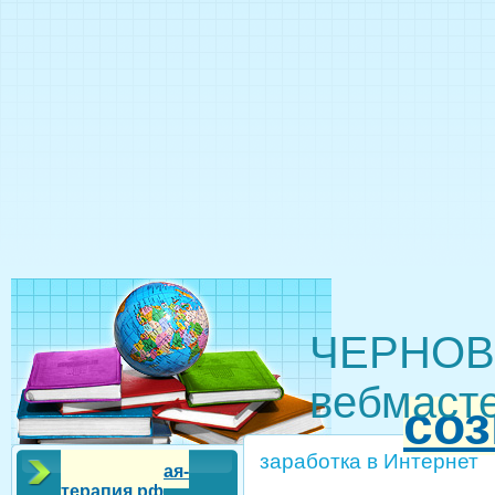
ЧЕРНОВ
вебмасте
соз
заработка в Интернет
сознательная-
терапия.рф